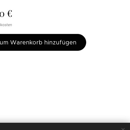
00
€
dkosten
um Warenkorb hinzufügen