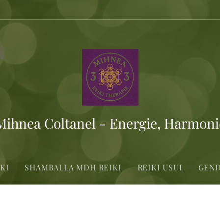
 Mihnea Coltanel - Energie, Harmon
KI
SHAMBALLA MDH REIKI
REIKI USUI
GEND