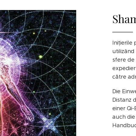
Sham
Inițieril
utilizând
sfere de 
expedier
către ad
Die Einw
Distanz 
einer Qi
auch die
Handbuch