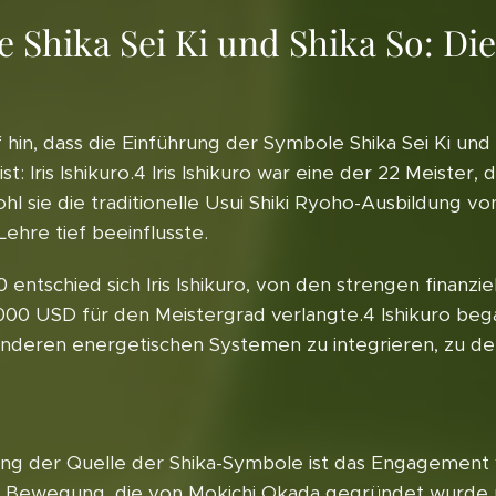
Shika Sei Ki und Shika So: Die 
hin, dass die Einführung der Symbole Shika Sei Ki und
st: Iris Ishikuro.4 Iris Ishikuro war eine der 22 Meister
e die traditionelle Usui Shiki Ryoho-Ausbildung von Ta
Lehre tief beeinflusste.
ntschied sich Iris Ishikuro, von den strengen finanz
00 USD für den Meistergrad verlangte.4 Ishikuro bega
anderen energetischen Systemen zu integrieren, zu de
ung der Quelle der Shika-Symbole ist das Engagement vo
ende Bewegung, die von Mokichi Okada gegründet wurde