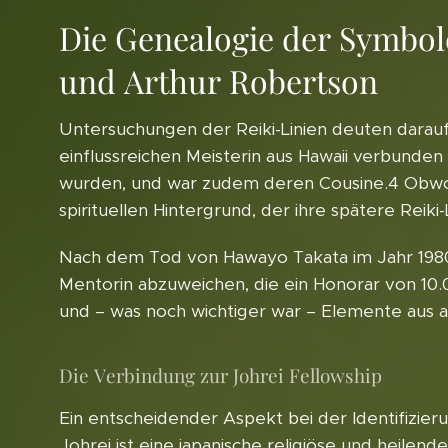
Die Genealogie der Symbole 
und Arthur Robertson
Untersuchungen der Reiki-Linien deuten darauf 
einflussreichen Meisterin aus Hawaii verbunden i
wurden, und war zudem deren Cousine.4 Obwohl si
spirituellen Hintergrund, der ihre spätere Reiki-
Nach dem Tod von Hawayo Takata im Jahr 1980 e
Mentorin abzuweichen, die ein Honorar von 10.0
und – was noch wichtiger war – Elemente aus 
Die Verbindung zur Johrei Fellowship
Ein entscheidender Aspekt bei der Identifizier
Johrei ist eine japanische religiöse und heil