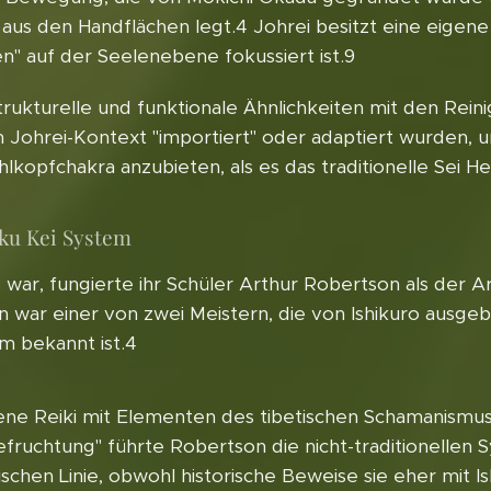
 aus den Handflächen legt.4 Johrei besitzt eine eigen
en" auf der Seelenebene fokussiert ist.9
trukturelle und funktionale Ähnlichkeiten mit den Rei
 Johrei-Kontext "importiert" oder adaptiert wurden, 
kopfchakra anzubieten, als es das traditionelle Sei H
aku Kei System
 war, fungierte ihr Schüler Arthur Robertson als der A
 war einer von zwei Meistern, die von Ishikuro ausgeb
em bekannt ist.4
ene Reiki mit Elementen des tibetischen Schamanismus
uchtung" führte Robertson die nicht-traditionellen Sy
ischen Linie, obwohl historische Beweise sie eher mit 