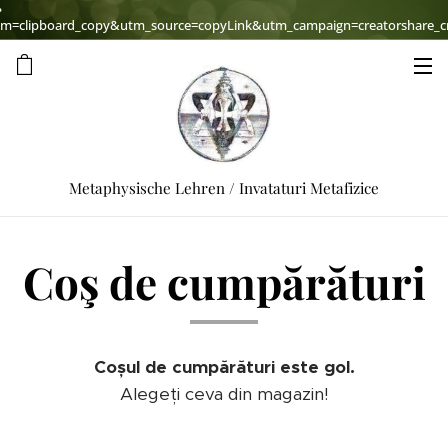
?
=clipboard_copy&utm_source=copyLink&utm_campaign=creatorshare_cre
Metaphysische Lehren / Invataturi Metafizice
Coş de cumpărături
Coșul de cumpărături este gol.
Alegeți ceva din magazin!