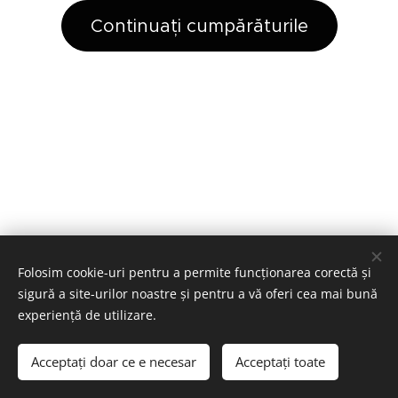
Continuați cumpărăturile
Folosim cookie-uri pentru a permite funcționarea corectă și
Bilder bereitgestellt von
Pexels
sigură a site-urilor noastre și pentru a vă oferi cea mai bună
Cookie-uri
experiență de utilizare.
Selectează
Acceptați doar ce e necesar
Acceptați toate
Deutsch
Română