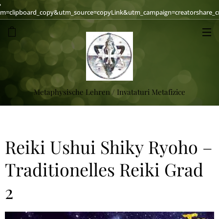
?
=clipboard_copy&utm_source=copyLink&utm_campaign=creatorshare_cre
Metaphysische Lehren / Invataturi Metafizice
Reiki Ushui Shiky Ryoho –
Traditionelles Reiki Grad
2